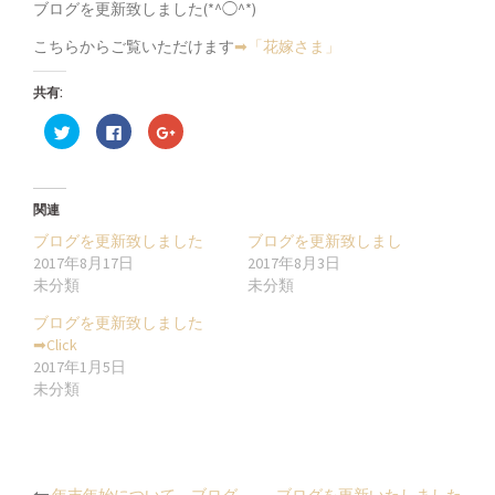
ブログを更新致しました(*^◯^*)
こちらからご覧いただけます
➡︎「花嫁さま」
共有:
ク
Facebook
ク
リ
で
リ
ッ
共
ッ
ク
有
ク
し
す
し
て
る
て
Twitter
に
Google+
関連
で
は
で
共
ク
共
ブログを更新致しました
ブログを更新致しまし
有
リ
有
(新
ッ
(新
2017年8月17日
2017年8月3日
し
ク
し
未分類
未分類
い
し
い
ウ
て
ウ
ィ
く
ィ
ブログを更新致しました
ン
だ
ン
ド
さ
ド
➡︎Click
ウ
い
ウ
2017年1月5日
で
(新
で
開
し
開
未分類
き
い
き
ま
ウ
ま
す)
ィ
す)
ン
ド
ウ
で
開