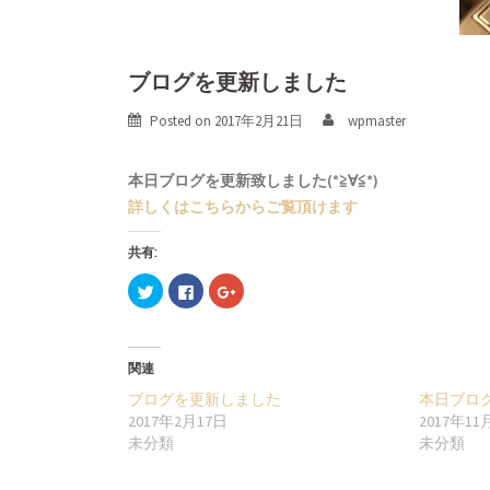
ブログを更新しました
Posted on
2017年2月21日
wpmaster
本日ブログを更新致しました(*≧∀≦*)
詳しくはこちらからご覧頂けます
共有:
ク
Facebook
ク
リ
で
リ
ッ
共
ッ
ク
有
ク
し
す
し
て
る
て
Twitter
に
Google+
関連
で
は
で
共
ク
共
ブログを更新しました
本日ブロ
有
リ
有
(新
ッ
(新
2017年2月17日
2017年11
し
ク
し
未分類
未分類
い
し
い
ウ
て
ウ
ィ
く
ィ
ン
だ
ン