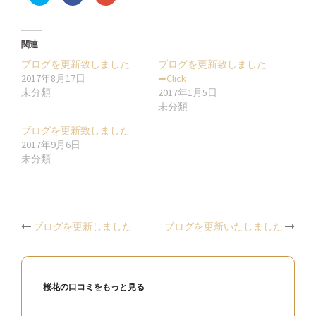
リ
で
リ
ッ
共
ッ
ク
有
ク
し
す
し
て
る
て
Twitter
に
Google+
関連
で
は
で
共
ク
共
ブログを更新致しました
ブログを更新致しました
有
リ
有
(新
ッ
(新
2017年8月17日
➡︎Click
し
ク
し
未分類
2017年1月5日
い
し
い
ウ
て
ウ
未分類
ィ
く
ィ
ン
だ
ン
ド
さ
ド
ブログを更新致しました
ウ
い
ウ
2017年9月6日
で
(新
で
開
し
開
未分類
き
い
き
ま
ウ
ま
す)
ィ
す)
ン
ド
ウ
で
開
Post
ブログを更新しました
ブログを更新いたしました
き
ま
す)
navigation
桜花の口コミをもっと見る