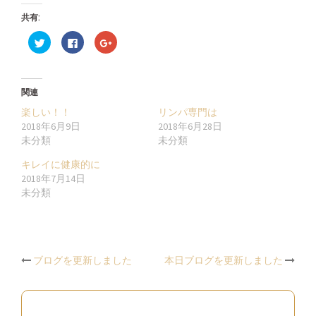
共有:
ク
Facebook
ク
リ
で
リ
ッ
共
ッ
ク
有
ク
し
す
し
て
る
て
Twitter
に
Google+
関連
で
は
で
共
ク
共
楽しい！！
リンパ専門は
有
リ
有
(新
ッ
(新
2018年6月9日
2018年6月28日
し
ク
し
未分類
未分類
い
し
い
ウ
て
ウ
ィ
く
ィ
キレイに健康的に
ン
だ
ン
ド
さ
ド
2018年7月14日
ウ
い
ウ
未分類
で
(新
で
開
し
開
き
い
き
ま
ウ
ま
す)
ィ
す)
ン
ド
ウ
Post
ブログを更新しました
で
本日ブログを更新しました
開
き
ま
navigation
す)