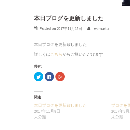
本日ブログを更新しました
Posted on
2017年11月15日
wpmaster
本日ブログを更新致しました
詳しくは
こちら
からご覧いただけます
共有:
ク
Facebook
ク
リ
で
リ
ッ
共
ッ
ク
有
ク
し
す
し
て
る
て
Twitter
に
Google+
関連
で
は
で
共
ク
共
本日ブログを更新致しました
ブログを
有
リ
有
(新
ッ
(新
2017年11月8日
2017年9月
し
ク
し
未分類
未分類
い
し
い
ウ
て
ウ
ィ
く
ィ
ン
だ
ン