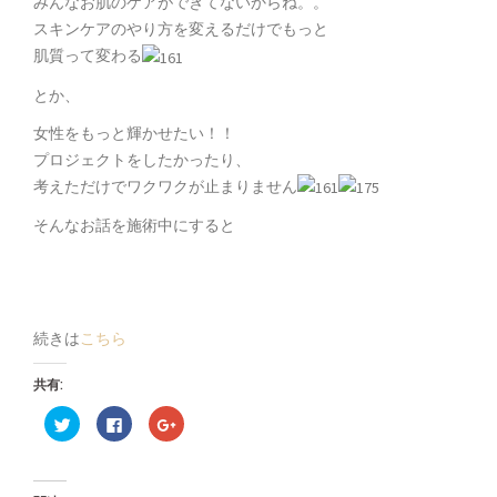
みんなお肌のケアができてないからね。。
スキンケアのやり方を変えるだけでもっと
肌質って変わる
とか、
女性をもっと輝かせたい！！
プロジェクトをしたかったり、
考えただけでワクワクが止まりません
そんなお話を施術中にすると
続きは
こちら
共有:
ク
Facebook
ク
リ
で
リ
ッ
共
ッ
ク
有
ク
し
す
し
て
る
て