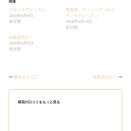
Twitter
に
Google+
関連
で
は
で
共
ク
共
スキンケアレッスン
実践型、マンツーマンのス
有
リ
有
(新
ッ
(新
2018年6月6日
キンケアレッスン
し
ク
し
未分類
2018年6月14日
い
し
い
ウ
て
ウ
未分類
ィ
く
ィ
ン
だ
ン
ド
さ
ド
化粧品代が！
ウ
い
ウ
2018年6月5日
で
(新
で
開
し
開
未分類
き
い
き
ま
ウ
ま
す)
ィ
す)
ン
ド
ウ
で
開
Post
痩せると◯◯
化粧品代が！
き
ま
す)
navigation
桜花の口コミをもっと見る