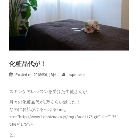
化粧品代が！
Posted on
2018年6月5日
wpmaster
スキンケアレッスンを受けた生徒さんが
月々の化粧品代が1万くらい減った！
なのにお肌がぷるっぷる<img
src=”http://www2.eshizuoka.jp/img/face/175.gif” alt=”175″
title=”175″/>
と。