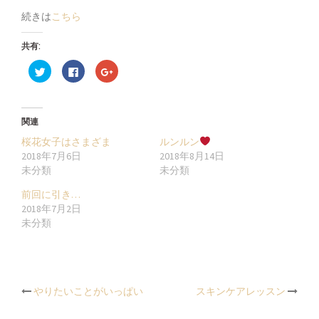
続きは
こちら
共有:
ク
Facebook
ク
リ
で
リ
ッ
共
ッ
ク
有
ク
し
す
し
て
る
て
Twitter
に
Google+
関連
で
は
で
共
ク
共
桜花女子はさまざま
ルンルン
有
リ
有
(新
ッ
(新
2018年7月6日
2018年8月14日
し
ク
し
未分類
未分類
い
し
い
ウ
て
ウ
ィ
く
ィ
前回に引き…
ン
だ
ン
ド
さ
ド
2018年7月2日
ウ
い
ウ
未分類
で
(新
で
開
し
開
き
い
き
ま
ウ
ま
す)
ィ
す)
ン
ド
ウ
Post
やりたいことがいっぱい
で
スキンケアレッスン
開
き
ま