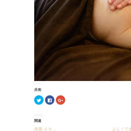
共有:
ク
Facebook
ク
リ
で
リ
ッ
共
ッ
ク
有
ク
し
す
し
て
る
て
Twitter
に
Google+
関連
で
は
で
共
ク
共
体重‐４キ…
よし！で
有
リ
有