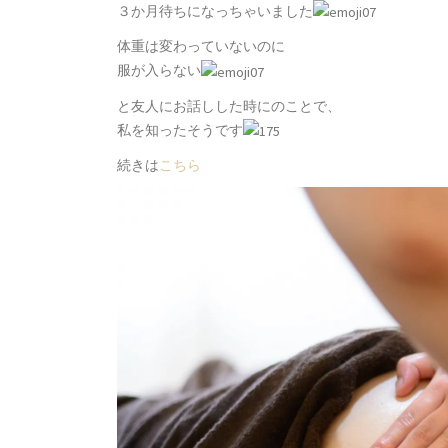
３か月待ちになっちゃいました
体重は変わっていないのに
服が入らない
と友人にお話しした時にのことで、
私を知ったそうです
続きは
こちら