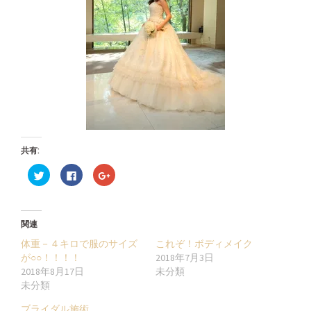
共有:
ク
Facebook
ク
リ
で
リ
ッ
共
ッ
ク
有
ク
し
す
し
て
る
て
Twitter
に
Google+
関連
で
は
で
共
ク
共
体重－４キロで服のサイズ
これぞ！ボディメイク
有
リ
有
(新
ッ
(新
が○○！！！！
2018年7月3日
し
ク
し
2018年8月17日
未分類
い
し
い
ウ
て
ウ
未分類
ィ
く
ィ
ン
だ
ン
ド
さ
ド
ブライダル施術