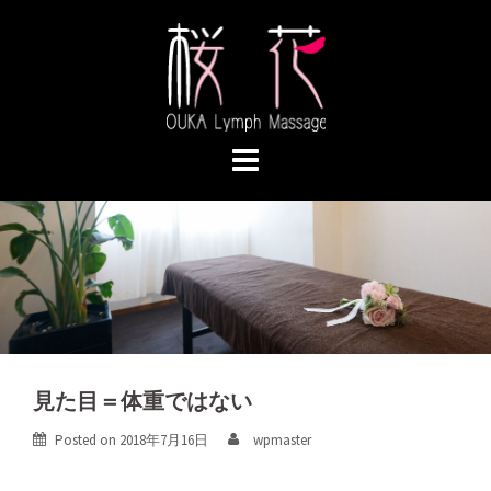
Skip
to
content
見た目＝体重ではない
Posted on
2018年7月16日
wpmaster