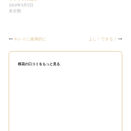
ウ
い
ウ
2018年9月5日
で
(新
で
開
し
開
未分類
き
い
き
ま
ウ
ま
す)
ィ
す)
ン
ド
ウ
で
開
Post
キレイに健康的に
よし！できる！
き
ま
す)
navigation
桜花の口コミをもっと見る