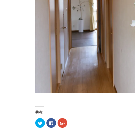
共有:
ク
Facebook
ク
リ
で
リ
ッ
共
ッ
ク
有
ク