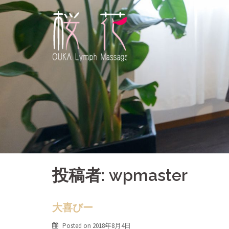
Skip
to
content
投稿者:
wpmaster
大喜びー
Posted on
2018年8月4日